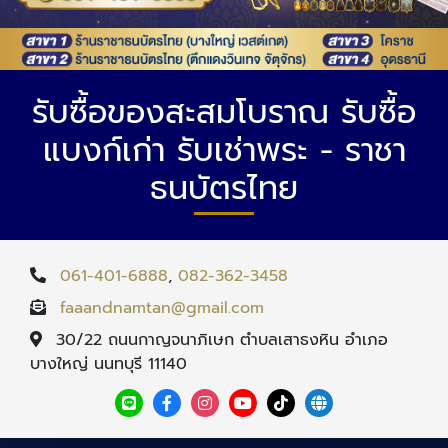
รับซื้อของสะสมโบราณ รับซื้อ
แบงก์เก่า รับเช่าพระ - ราชา
ธนบัตรไทย
061-401-6888
,
082-362-3458
faaandnamtan@gmail.com
30/22 ถนนกาญจนาภิเษก ตำบลเสาธงหิน อำเภอ
บางใหญ่ นนทบุรี 11140