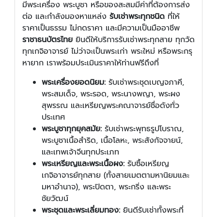
มีพระเครื่อง พระบูชา หรือของสะสมมีค่าที่ต้องการส่ง
ต่อ และกำลังมองหาแหล่ง
รับเช่าพระทุกชนิด
ที่ให้
ราคาเป็นธรรม ไม่กดราคา และมีความเป็นมืออาชีพ
ราชาธนบัตรไทย
ยินดีให้บริการรับเช่าพระทุกสาย ทุกวัด
ทุกเกจิอาจารย์ ไม่ว่าจะเป็นพระเก่า พระใหม่ หรือพระกรุ
หายาก เราพร้อมประเมินราคาให้ท่านฟรีถึงที่
พระเครื่องยอดนิยม:
รับเช่าพระชุดเบญจภาคี,
พระสมเด็จ, พระรอด, พระนางพญา, พระผง
สุพรรณ และเหรียญพระคณาจารย์ชื่อดังทั่ว
ประเทศ
พระบูชาทุกยุคสมัย:
รับเช่าพระพุทธรูปโบราณ,
พระบูชาเนื้อสำริด, เนื้อโลหะ, พระสังกัจจายน์,
และเทพเจ้าจีนทุกประเภท
พระเหรียญและพระเนื้อผง:
รับซื้อเหรียญ
เกจิอาจารย์ทุกสาย (ทั้งสายเมตตามหานิยมและ
มหาอำนาจ), พระปิดตา, พระกริ่ง และพระ
ชัยวัฒน์
พระชุดและพระเลี่ยมทอง:
ยินดีรับเช่าทั้งพระที่