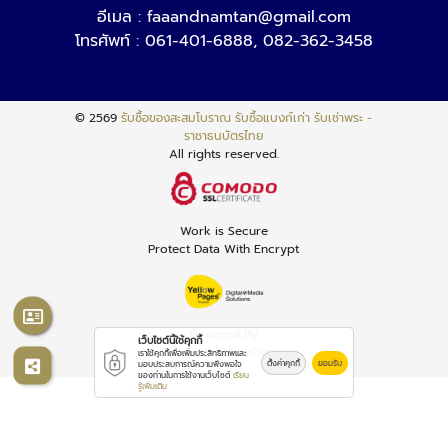
อีเมล :
faaandnamtan@gmail.com
โทรศัพท์ :
061-401-6888
,
082-362-3458
© 2569
รับซื้อของสะสมโบราณ รับซื้อแบงก์เก่า รับเช่าพระ -
ราชาธนบัตรไทย
All rights reserved.
Work is Secure
Protect Data With Encrypt
Powered By
เว็บไซต์นี้ใช้คุกกี้
Thailand YellowPages
เราใช้คุกกี้เพื่อเพิ่มประสิทธิภาพและ
ตั้งค่าคุกกี้
ยอมรับ
มอบประสบการณ์ความพึงพอใจ
ของท่านในการใช้งานเว็บไซต์
เรียน
รู้เพิ่มเติม